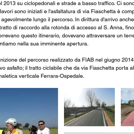
 2013 su ciclopedonali e strade a basso traffico. Ci sono 
avori sono iniziati e l'asfaltatura di via Fiaschetta è comp
agevolmente lungo il percorso. In dirittura d'arrivo anche 
l tratto di raccordo alla rotonda di accesso al S. Anna, fino
rrevano questo itinerario, dovevano attraversare un terr
ontiamo nella sua imminente apertura.
nizione del percorso realizzato da FIAB nel giugno 2014; 
o asfalto; il tratto ciclabile che da via Fiaschetta porta a
naletica verticale Ferrara-Ospedale.