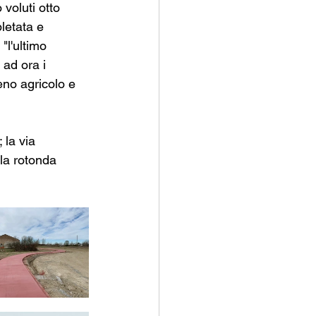
voluti otto 
letata e 
"l'ultimo 
 ad ora i 
eno agricolo e 
la via 
lla rotonda 