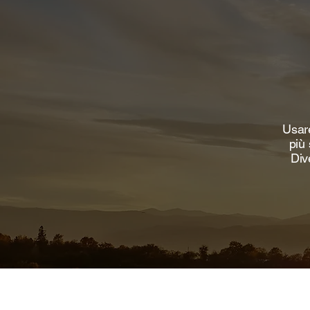
Usare
più 
Div