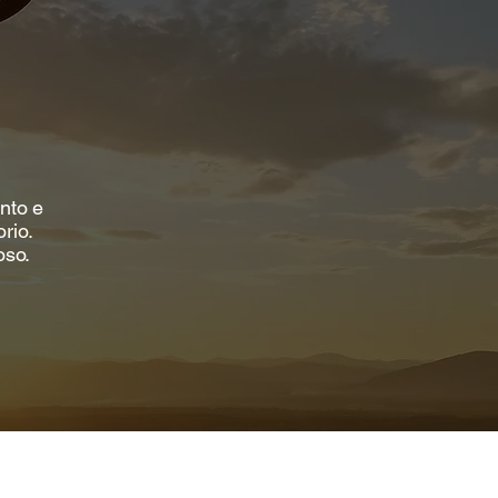
ento e
rio.
oso.