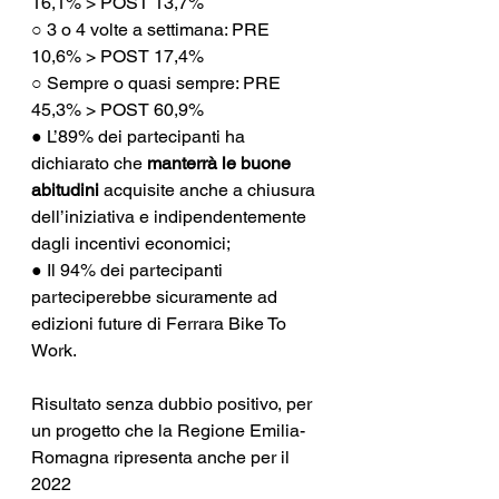
16,1% > POST 13,7%
○ 3 o 4 volte a settimana: PRE 
10,6% > POST 17,4%
○ Sempre o quasi sempre: PRE 
45,3% > POST 60,9%
● L’89% dei partecipanti ha 
dichiarato che 
manterrà le buone 
abitudini
 acquisite anche a chiusura 
dell’iniziativa e indipendentemente 
dagli incentivi economici;
● Il 94% dei partecipanti 
parteciperebbe sicuramente ad 
edizioni future di Ferrara Bike To 
Work.
Risultato senza dubbio positivo, per 
un progetto che la Regione Emilia-
Romagna ripresenta anche per il 
2022