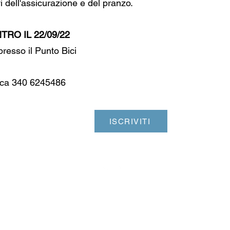
 dell'assicurazione e del pranzo.
RO IL 22/09/22
presso il Punto Bici
nica 340 6245486
ISCRIVITI
©2022 Fiab Ferrara
Sede Legale via Ravenna 52 - 44124 Ferrara
Codice Fiscale 93059750385
Punto Bici