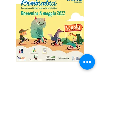
©2022 Fiab Ferrara
Sede Legale via Ravenna
52 - 44124
Ferrara
Codice Fiscale
93059750385
Punto Bici
piazza Travaglio,
22 - 44121
Ferrara
Aperto il lunedì ore 10-12 e venerdì ore 10-12
fiabferrara@gmail.com
Privacy policy