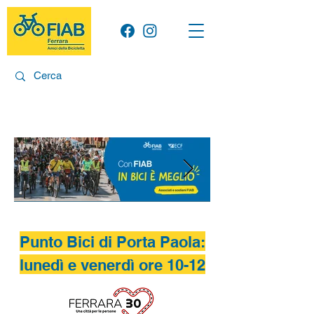
Punto Bici di Porta Paola:
Kit grafico-01- Con
lunedì e venerdì ore 10-12
FIAB_T2026-Sito - slide-
2000x650px.jpg