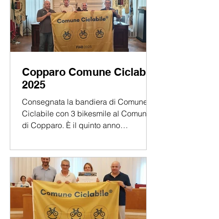
dedicata alla mobilità attiva e
sostenibile, con particolare attenzione
al tragitto casa-lavoro e casa-studio. Il
programma prevede un convegno al
Polo Scientifico Tecnologico (via
Saragat, 1) e una pedalata urbana fino
Copparo Comune Ciclabile
al Polo Chimico Bio Medico (via Luigi
2025
Bors
Consegnata la bandiera di Comune
Ciclabile con 3 bikesmile al Comune
di Copparo. È il quinto anno
consecutivo che il Comune viene...